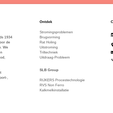
Ontdek
C
Stromingsproblemen
nds 1934
Brugvorming
voor de
Rat Holing
n. We
Uitstroming
en
Triltechniek
ood,
Uitdraag-Probleem
SLB Group
t
port-,
RIJKERS Procestechnologie
RVS Non Ferro
Kalkmelkinstallatie