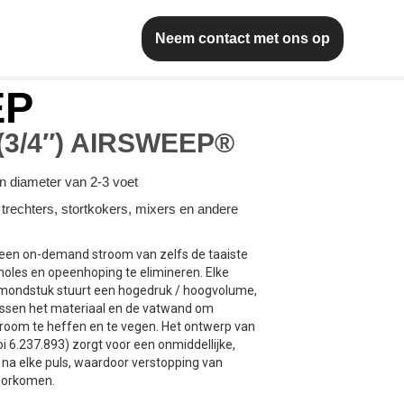
Neem contact met ons op
EP
(3/4″) AIRSWEEP®
en diameter van 2-3 voet
 trechters, stortkokers, mixers en andere
een on-demand stroom van zelfs de taaiste
holes en opeenhoping te elimineren. Elke
-mondstuk stuurt een hogedruk / hoogvolume,
ussen het materiaal en de vatwand om
stroom te heffen en te vegen. Het ontwerp van
 6.237.893) zorgt voor een onmiddellijke,
g na elke puls, waardoor verstopping van
oorkomen.