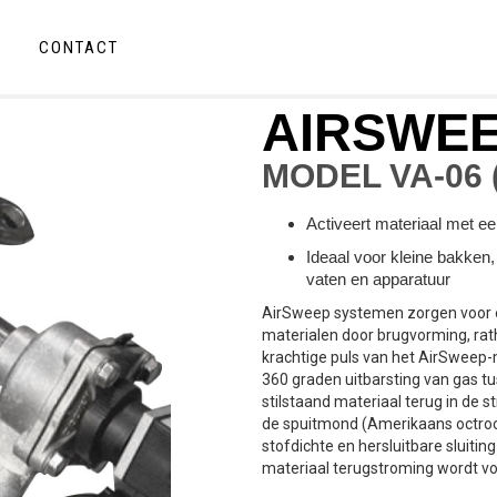
CONTACT
AIRSWE
MODEL VA-06 
Activeert materiaal met e
Ideaal voor kleine bakken,
vaten en apparatuur
AirSweep systemen zorgen voor 
materialen door brugvorming, rat
krachtige puls van het AirSweep
360 graden uitbarsting van gas t
stilstaand materiaal terug in de 
de spuitmond (Amerikaans octrooi
stofdichte en hersluitbare sluitin
materiaal terugstroming wordt v