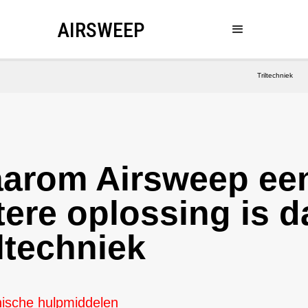
AIRSWEEP
Triltechniek
arom Airsweep ee
tere oplossing is d
iltechniek
ische hulpmiddelen